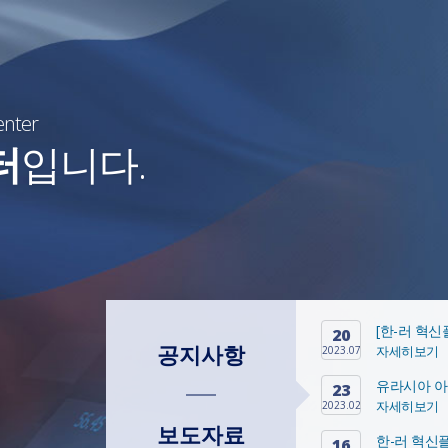
enter
터
입니다.
20
공지사항
자세히보기
2023.07
유라시아 아
23
자세히보기
2023.02
보도자료
한-러 혁신
16