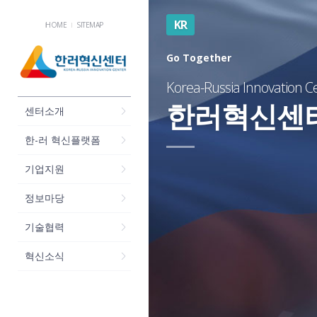
KR
HOME
SITEMAP
Go Together
Korea-Russia Innovation C
한러혁신센
센터소개
한-러 혁신플랫폼
기업지원
정보마당
기술협력
혁신소식