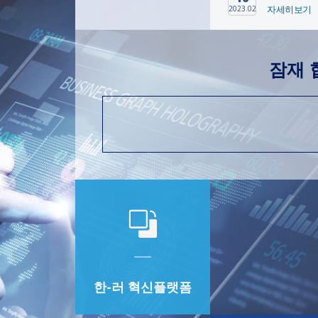
자세히보기
2023.02
잠재 
한-러 혁신플랫폼