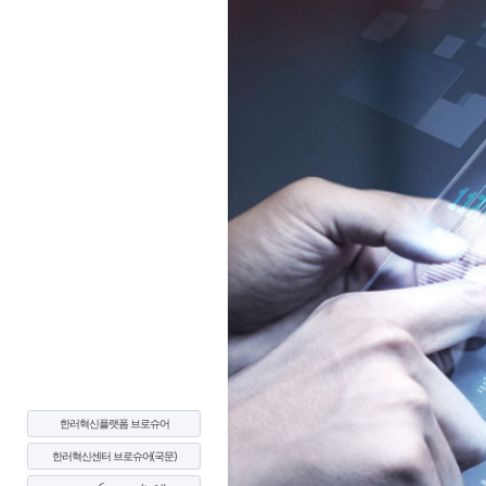
한러혁신플랫폼 브로슈어
한러혁신센터 브로슈어(국문)